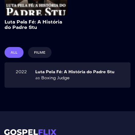
em virar um ator. Enquanto
trabalha como balconista
de supermercado, ele
Salvar
Luta Pela Fé: A História
conhece Carmen, uma
do Padre Stu
professora católica.
Determinado a conquistá-
la, o agnóstico de longa
data começa […]
ALL
FILME
2022
Luta Pela Fé: A História do Padre Stu
as
Boxing Judge