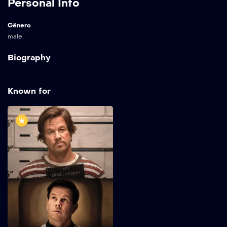
Personal Info
Gênero
male
Biography
Known for
Luta Pela Fé: A
História do Padre
Stu
2022
124 min
Baseado em uma história
real, Father Stu é um
boxeador que vira um
padre. Quando uma lesão
encerra sua carreira no
boxe, Stuart Long se muda
para Los Angeles sonhando